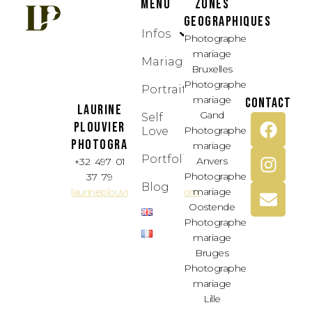
MENU
ZONES
GEOGRAPHIQUES
Infos
Photographe
mariage
Mariages
Bruxelles
Photographe
Portraits
mariage
CONTACT
LAURINE
Gand
Self
PLOUVIER
Photographe
Love
PHOTOGRAPHIE
mariage
Portfolio
Anvers
+32 497 01
Photographe
37 79
Blog
mariage
laurineplouvier1@gmail.com
Oostende
Photographe
mariage
Bruges
Photographe
mariage
Lille