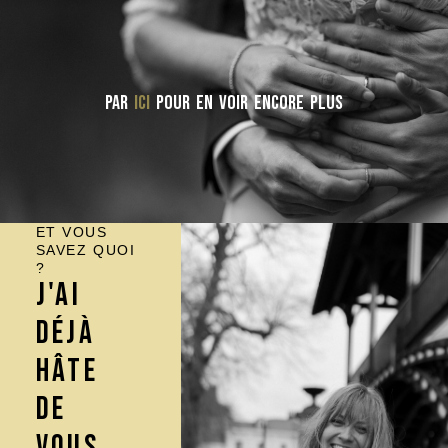
Par
ici
pour en voir encore plus
ET VOUS
SAVEZ QUOI
?
J'AI
DÉJÀ
HÂTE
DE
VOUS